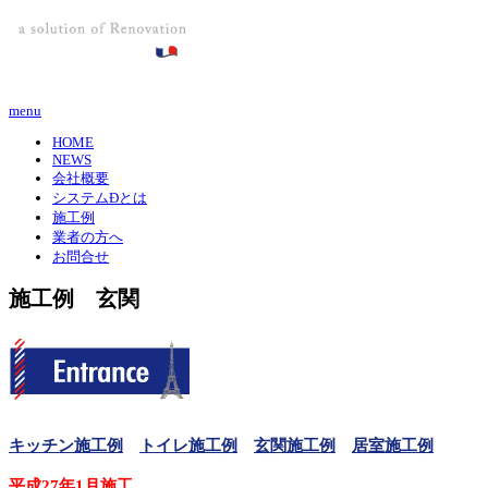
menu
HOME
NEWS
会社概要
システムÐとは
施工例
業者の方へ
お問合せ
施工例 玄関
キッチン
施工例
ト
イレ施工例
玄関施工例
居室施工例
平成27年1月施工